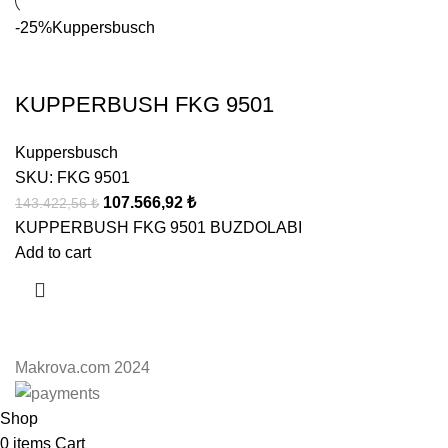
-25%
Kuppersbusch
KUPPERBUSH FKG 9501
Kuppersbusch
SKU:
FKG 9501
107.566,92
₺
143.422,56
₺
KUPPERBUSH FKG 9501 BUZDOLABI
Add to cart
Makrova.com 2024
Shop
0
items
Cart