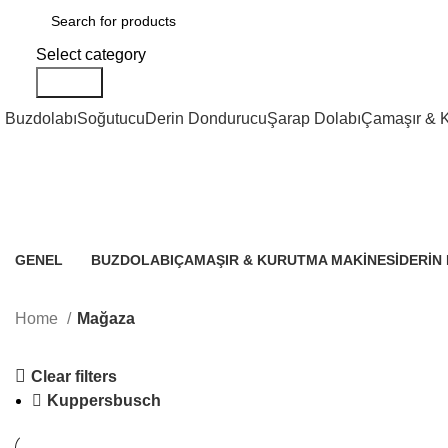
Select category
Search
Buzdolabı
Soğutucu
Derin Dondurucu
Şarap Dolabı
Çamaşır & 
Mağaza
GENEL
BUZDOLABI
ÇAMAŞIR & KURUTMA MAKINESI
DERIN
31 Products
21 Products
1 Product
3 Produ
Home
Mağaza
Clear filters
Kuppersbusch