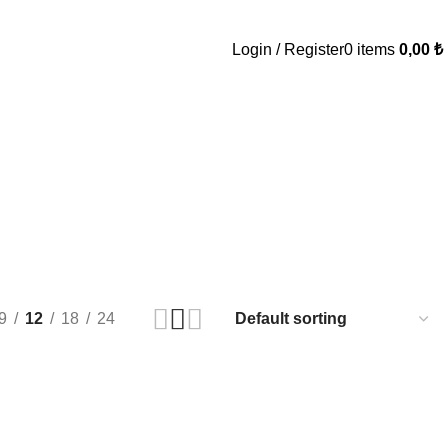
Login / Register
0
items
0,00
₺
9
12
18
24