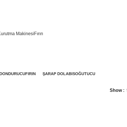
Kurutma Makinesi
Fırın
 DONDURUCU
FIRIN
ŞARAP DOLABI
SOĞUTUCU
cts
1 Product
2 Products
8 Products
Show