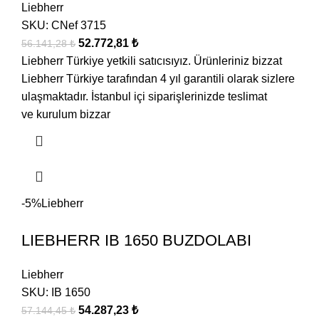
Liebherr
SKU:
CNef 3715
52.772,81
₺
56.141,28
₺
Liebherr Türkiye yetkili satıcısıyız. Ürünleriniz bizzat
Liebherr Türkiye tarafından 4 yıl garantili olarak sizlere
ulaşmaktadır. İstanbul içi siparişlerinizde teslimat
ve kurulum bizzar
-5%
Liebherr
LIEBHERR IB 1650 BUZDOLABI
Liebherr
SKU:
IB 1650
54.287,23
₺
57.144,45
₺