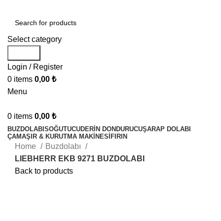
Select category
Search
Login / Register
0
items
0,00
₺
Menu
0
items
0,00
₺
BUZDOLABI
SOĞUTUCU
DERIN DONDURUCU
ŞARAP DOLABI
ÇAMAŞIR & KURUTMA MAKINESI
FIRIN
Home
Buzdolabı
LIEBHERR EKB 9271 BUZDOLABI
Back to products
-30%
Liebherr