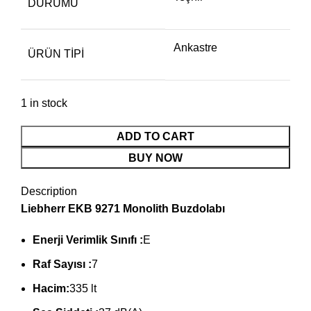
DURUMU
Ankastre
ÜRÜN TIPI
1 in stock
LIEBHERR
ADD TO CART
EKB
BUY NOW
9271
BUZDOLABI
Description
quantity
Liebherr EKB 9271 Monolith Buzdolabı
Enerji Verimlik Sınıfı :
E
Raf Sayısı :
7
Hacim:
335 lt